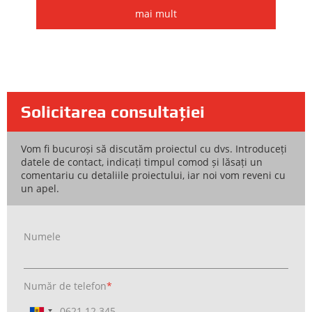
mai mult
Solicitarea consultației
Vom fi bucuroși să discutăm proiectul cu dvs. Introduceți
datele de contact, indicați timpul comod și lăsați un
comentariu cu detaliile proiectului, iar noi vom reveni cu
un apel.
Numele
Număr de telefon
*