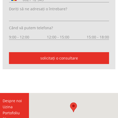
Doriți să ne adresați o întrebare?
Când vă putem telefona?
9:00 - 12:00
12:00 - 15:00
15:00 - 18:00
solicitați o consultare
Despre noi
Uzina
Portofoliu