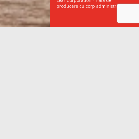
Lear Corporation - Hală de
producere cu corp administrativ
01
Construcții industriale
Centre logistice și depozite de
Hale de producere
păstrare