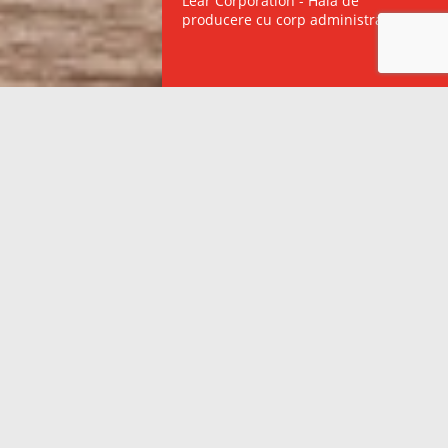
Lear Corporation - Hală de
producere cu corp administrativ
01
Construcții industriale
Centre logistice și depozite de
Hale de producere
păstrare