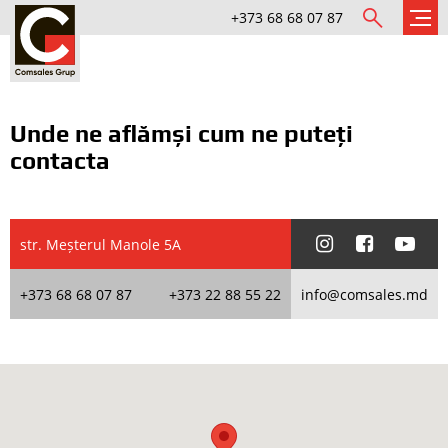
+373 68 68 07 87
Unde ne aflămși cum ne puteți
contacta
str. Meșterul Manole 5А
+373 68 68 07 87
+373 22 88 55 22
info@comsales.md