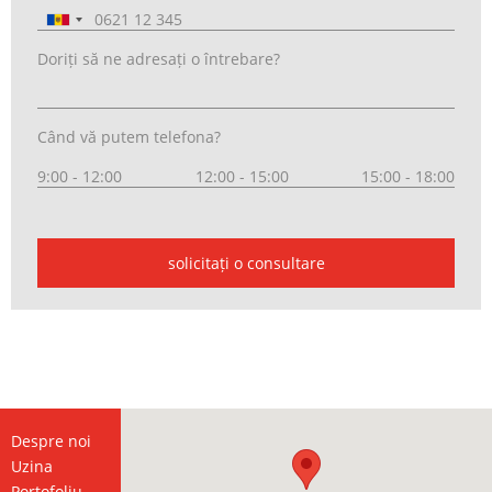
Doriți să ne adresați o întrebare?
Când vă putem telefona?
9:00 - 12:00
12:00 - 15:00
15:00 - 18:00
solicitați o consultare
Despre noi
Uzina
Portofoliu