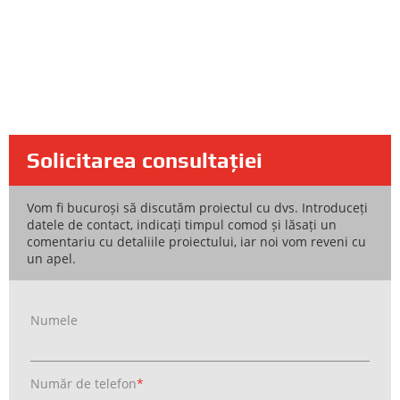
Solicitarea consultației
Vom fi bucuroși să discutăm proiectul cu dvs. Introduceți
datele de contact, indicați timpul comod și lăsați un
comentariu cu detaliile proiectului, iar noi vom reveni cu
un apel.
Numele
Număr de telefon
*