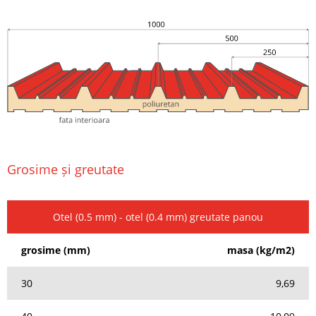
Grosime și greutate
Otel (0.5 mm) - otel (0.4 mm) greutate panou
grosime (mm)
masa (kg/m2)
30
9,69