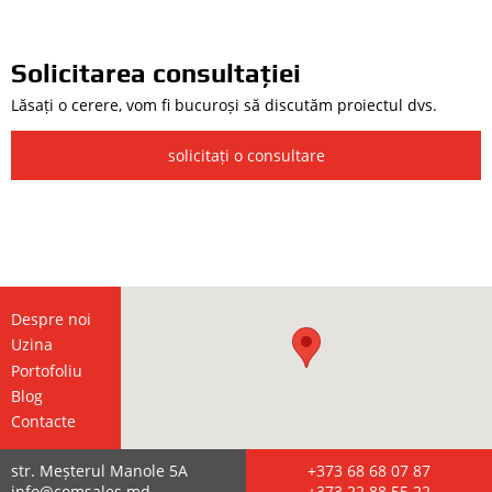
Solicitarea consultației
Lăsați o cerere, vom fi bucuroși să discutăm proiectul dvs.
solicitați o consultare
Despre noi
Uzina
Portofoliu
Blog
Contacte
str. Meșterul Manole 5А
+373 68 68 07 87
info@comsales.md
+373 22 88 55 22