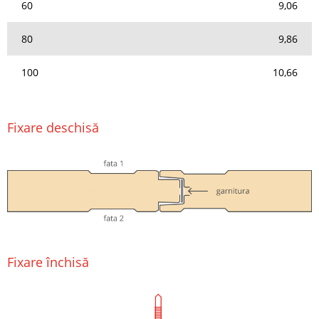
60
9,06
80
9,86
100
10,66
Fixare deschisă
Fixare închisă