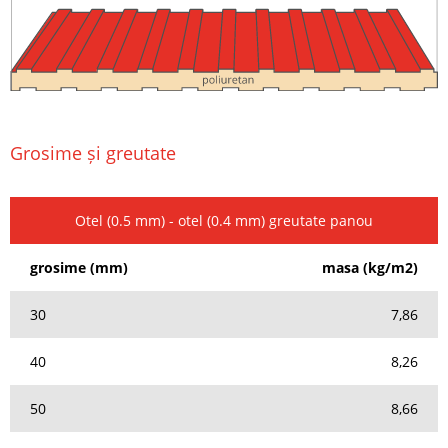
Grosime și greutate
Otel (0.5 mm) - otel (0.4 mm) greutate panou
grosime (mm)
masa (kg/m2)
30
7,86
40
8,26
50
8,66