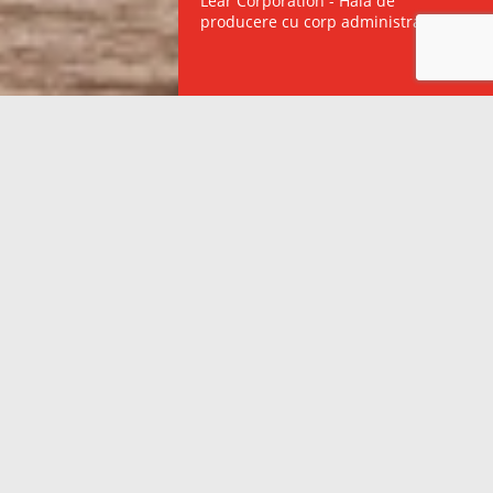
Lear Corporation - Hală de
producere cu corp administrativ
01
Construcții industriale
Centre logistice și depozite de
Hale de producere
păstrare