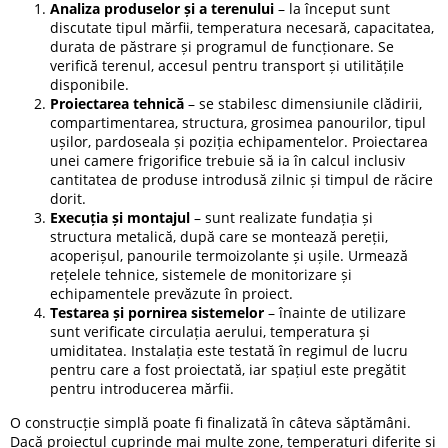
Analiza produselor și a terenului
– la început sunt
discutate tipul mărfii, temperatura necesară, capacitatea,
durata de păstrare și programul de funcționare. Se
verifică terenul, accesul pentru transport și utilitățile
disponibile.
Proiectarea tehnică
– se stabilesc dimensiunile clădirii,
compartimentarea, structura, grosimea panourilor, tipul
ușilor, pardoseala și poziția echipamentelor. Proiectarea
unei camere frigorifice trebuie să ia în calcul inclusiv
cantitatea de produse introdusă zilnic și timpul de răcire
dorit.
Execuția și montajul
– sunt realizate fundația și
structura metalică, după care se montează pereții,
acoperișul, panourile termoizolante și ușile. Urmează
rețelele tehnice, sistemele de monitorizare și
echipamentele prevăzute în proiect.
Testarea și pornirea sistemelor
– înainte de utilizare
sunt verificate circulația aerului, temperatura și
umiditatea. Instalația este testată în regimul de lucru
pentru care a fost proiectată, iar spațiul este pregătit
pentru introducerea mărfii.
O construcție simplă poate fi finalizată în câteva săptămâni.
Dacă proiectul cuprinde mai multe zone, temperaturi diferite și