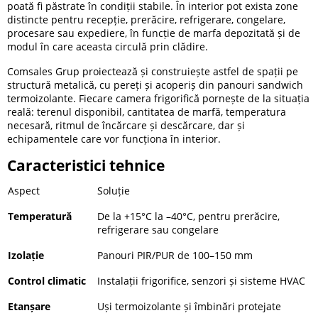
poată fi păstrate în condiții stabile. În interior pot exista zone
distincte pentru recepție, prerăcire, refrigerare, congelare,
procesare sau expediere, în funcție de marfa depozitată și de
modul în care aceasta circulă prin clădire.
Comsales Grup proiectează și construiește astfel de spații pe
structură metalică, cu pereți și acoperiș din panouri sandwich
termoizolante. Fiecare camera frigorifică pornește de la situația
reală: terenul disponibil, cantitatea de marfă, temperatura
necesară, ritmul de încărcare și descărcare, dar și
echipamentele care vor funcționa în interior.
Caracteristici tehnice
Aspect
Soluție
Temperatură
De la +15°C la –40°C, pentru prerăcire,
refrigerare sau congelare
Izolație
Panouri PIR/PUR de 100–150 mm
Control climatic
Instalații frigorifice, senzori și sisteme HVAC
Etanșare
Uși termoizolante și îmbinări protejate