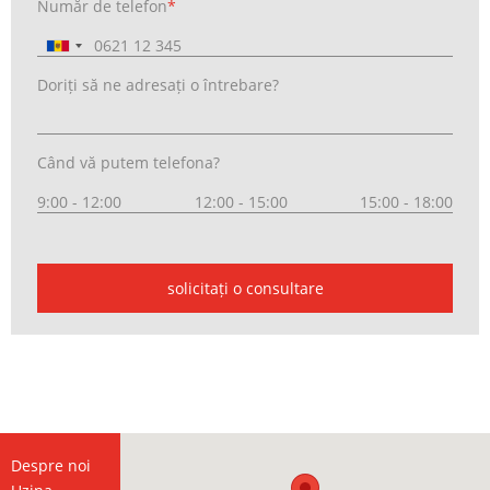
Număr de telefon
*
Doriți să ne adresați o întrebare?
Când vă putem telefona?
9:00 - 12:00
12:00 - 15:00
15:00 - 18:00
solicitați o consultare
Despre noi