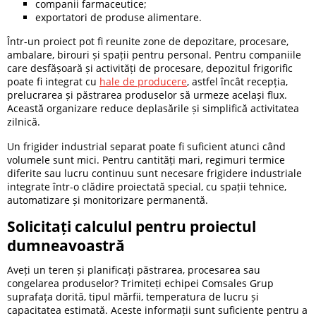
companii farmaceutice;
exportatori de produse alimentare.
Într-un proiect pot fi reunite zone de depozitare, procesare,
ambalare, birouri și spații pentru personal. Pentru companiile
care desfășoară și activități de procesare, depozitul frigorific
poate fi integrat cu
hale de producere
, astfel încât recepția,
prelucrarea și păstrarea produselor să urmeze același flux.
Această organizare reduce deplasările și simplifică activitatea
zilnică.
Un frigider industrial separat poate fi suficient atunci când
volumele sunt mici. Pentru cantități mari, regimuri termice
diferite sau lucru continuu sunt necesare frigidere industriale
integrate într-o clădire proiectată special, cu spații tehnice,
automatizare și monitorizare permanentă.
Solicitați calculul pentru proiectul
dumneavoastră
Aveți un teren și planificați păstrarea, procesarea sau
congelarea produselor? Trimiteți echipei Comsales Grup
suprafața dorită, tipul mărfii, temperatura de lucru și
capacitatea estimată. Aceste informații sunt suficiente pentru a