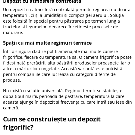
Depozit cu atmosferă controlată
Un depozit cu atmosferă controlată permite reglarea nu doar a
temperaturii, ci și a umidității și compoziției aerului. Soluția
este folosită în special pentru păstrarea pe termen lung a
fructelor și legumelor, deoarece încetinește procesele de
maturare.
Spații cu mai multe regimuri termice
Într-o singură clădire pot fi amenajate mai multe camere
frigorifice, fiecare cu temperatura sa. O camera frigorifica poate
fi destinată prerăcirii, alta păstrării produselor proaspete, iar o
a treia mărfurilor congelate. Această variantă este potrivită
pentru companiile care lucrează cu categorii diferite de
produse.
Nu există o soluție universală. Regimul termic se stabilește
după tipul mărfii, perioada de păstrare, temperatura la care
aceasta ajunge în depozit și frecvența cu care intră sau iese din
cameră.
Cum se construiește un depozit
frigorific?