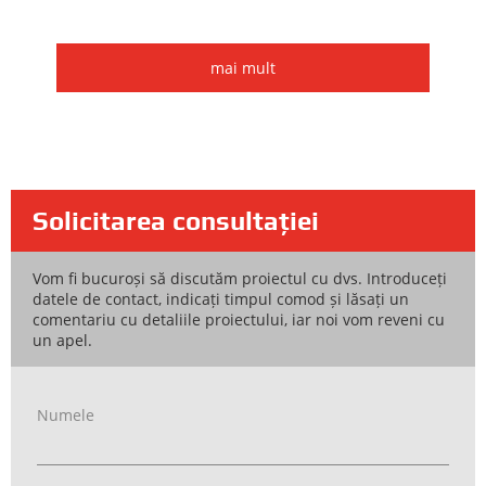
mai mult
Solicitarea consultației
Vom fi bucuroși să discutăm proiectul cu dvs. Introduceți
datele de contact, indicați timpul comod și lăsați un
comentariu cu detaliile proiectului, iar noi vom reveni cu
un apel.
Numele