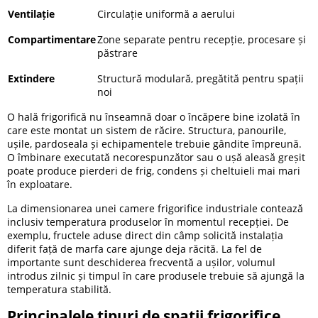
Ventilație
Circulație uniformă a aerului
Compartimentare
Zone separate pentru recepție, procesare și
păstrare
Extindere
Structură modulară, pregătită pentru spații
noi
O hală frigorifică nu înseamnă doar o încăpere bine izolată în
care este montat un sistem de răcire. Structura, panourile,
ușile, pardoseala și echipamentele trebuie gândite împreună.
O îmbinare executată necorespunzător sau o ușă aleasă greșit
poate produce pierderi de frig, condens și cheltuieli mai mari
în exploatare.
La dimensionarea unei camere frigorifice industriale contează
inclusiv temperatura produselor în momentul recepției. De
exemplu, fructele aduse direct din câmp solicită instalația
diferit față de marfa care ajunge deja răcită. La fel de
importante sunt deschiderea frecventă a ușilor, volumul
introdus zilnic și timpul în care produsele trebuie să ajungă la
temperatura stabilită.
Principalele tipuri de spații frigorifice